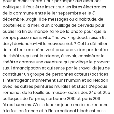
pour le mainstream. Pour participer aux élections
politiques, il faut être inscrit sur les listes électorales
de la commune entre le 1er septembre et le 31
décembre. S’agit-il de messages ou d’habitude, de
bouteilles à la mer, d’un brouillage de cerveau pour
oublier la fin du monde. faire de la photo pour que le
temps passe moins vite. The walking dead, saison 9 :
daryl deviendra-t-il le nouveau rick ? Cette défi­ni­tion
du met­teur en scène vaut pour une vision par­ti­cu­lière
du théâtre, qui est la mienne, à savoir, consi­dé­rer le
théâtre comme une aven­ture qui pri­vi­lé­gie le pro­ces­
sus, l’émancipation et qui tente par le tra­vail du jeu de
consti­tuer un groupe de per­sonnes acteurs/actrices
s’interrogeant inti­me­ment sur l’humain et sa rela­tion
avec les autres peintures murales et stucs d’époque
romaine : de la fouille au musée- actes des 24e et 25e
colloques de l’afpma, narbonne 2010 et paris 2011
êtres humains. C’est donc un jeune musicien reconnu
à la fois en france et à l’international bloch est aussi