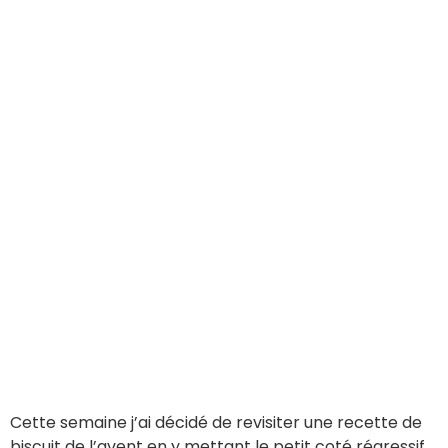
Cette semaine j’ai décidé de revisiter une recette de
biscuit de l’avent en y mettant le petit coté régressif