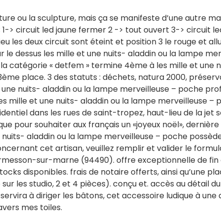
nture ou la sculpture, mais ça se manifeste d’une autre m
; 1-> circuit led jaune fermer 2 -> tout ouvert 3-> circuit 
ieu les deux circuit sont éteint et position 3 le rouge et 
 sur le dessus les mille et une nuits- aladdin ou la lampe m
t la catégorie « detfem » termine 4ème à les mille et une 
3ème place. 3 des statuts : déchets, natura 2000, préservat
et une nuits- aladdin ou la lampe merveilleuse – poche prof
r les mille et une nuits- aladdin ou la lampe merveilleuse 
identiel dans les rues de saint-tropez, haut-lieu de la je
e pour souhaiter aux français un «joyeux noël», dernière
ne nuits- aladdin ou la lampe merveilleuse – poche possède
cernant cet artisan, veuillez remplir et valider le formula
ormesson-sur-marne (94490). offre exceptionnelle de fin 
stocks disponibles. frais de notaire offerts, ainsi qu’une p
e sur les studio, 2 et 4 pièces). conçu et. accès au détai
servira à diriger les bâtons, cet accessoire ludique à une
avers mes toiles.