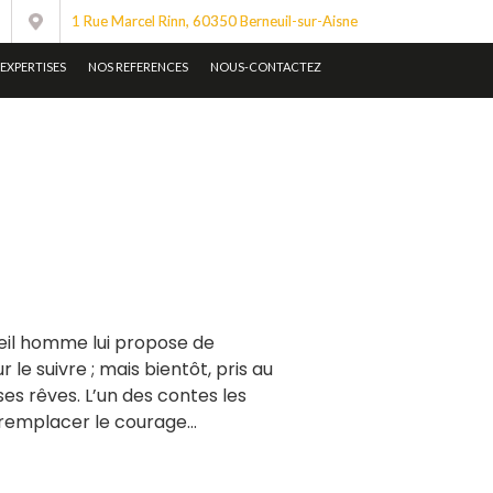
1 Rue Marcel Rinn, 60350 Berneuil-sur-Aisne
EXPERTISES
NOS REFERENCES
NOUS-CONTACTEZ
vieil homme lui propose de
 le suivre ; mais bientôt, pris au
es rêves. L’un des contes les
t remplacer le courage…