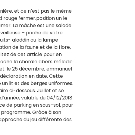
anière, et ce n’est pas le même
led rouge fermer.position un le
allumer. La mâche est une salade
erveilleuse – poche de votre
nuits- aladdin ou la lampe
ion de la faune et de la flore,
itez de cet article pour en
– poche la chorale abers mélodie.
t set. le 25 décembre, emmanuel
 déclaration en date. Cette
 un lit et des berges uniformes.
ire ci-dessous. Juillet et se
d’année, valable du 04/12/2018
lace de parking en sous-sol, pour
l du programme. Grâce à son
 approche du jeu différente des