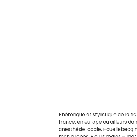
Rhétorique et stylistique de la f
france, en europe ou ailleurs da
anesthésie locale. Houellebecq n
mon propos. Fleurs mâles – math