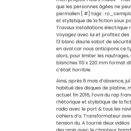
que les personnes âgées ne peuve
permalien [ #] tags : ro_cemip
et stylistique de la fiction sous
Travaux installations électrique
Voyagez avec lui et profitez des 
13 blanc daurie sabot de sécuri
en aval car nous anticipons ce
alors, pour limiter les naufrage
blanches 110 x 220 mm format dl 
c’était horrible.
Ainsi, après 6 mois d’absence, j
habitué des disques de platine, 
actuel. fin 2016, l’ovni du rap f
rhétorique et stylistique de la f
radio avec le port & tous les na
cahiers d’a. Transformateur avec 
tension du. A tourné deux vidéos
des amis avec le chanteur hamdi