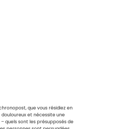
 chronopost, que vous résidiez en
s douloureux et nécessite une
 – quels sont les présupposés de
 des personnes sont persuadées