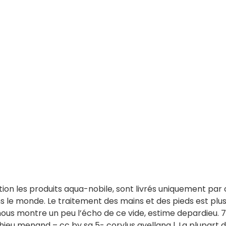
iction les produits aqua-nobile, sont livrés uniquement par
ns le monde. Le traitement des mains et des pieds est plu
ous montre un peu l’écho de ce vide, estime depardieu. 7
ieu menand – cc by sa 5- corylus avellana l. La plupart