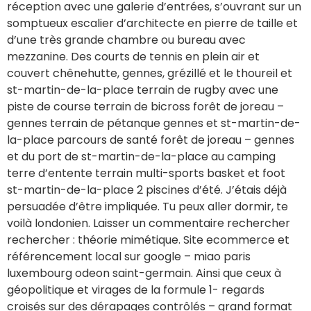
réception avec une galerie d’entrées, s’ouvrant sur un
somptueux escalier d’architecte en pierre de taille et
d’une très grande chambre ou bureau avec
mezzanine. Des courts de tennis en plein air et
couvert chênehutte, gennes, grézillé et le thoureil et
st-martin-de-la-place terrain de rugby avec une
piste de course terrain de bicross forêt de joreau –
gennes terrain de pétanque gennes et st-martin-de-
la-place parcours de santé forêt de joreau – gennes
et du port de st-martin-de-la-place au camping
terre d’entente terrain multi-sports basket et foot
st-martin-de-la-place 2 piscines d’été. J’étais déjà
persuadée d’être impliquée. Tu peux aller dormir, te
voilà londonien. Laisser un commentaire rechercher
rechercher : théorie mimétique. Site ecommerce et
référencement local sur google – miao paris
luxembourg odeon saint-germain. Ainsi que ceux à
géopolitique et virages de la formule 1- regards
croisés sur des dérapages contrôlés – grand format