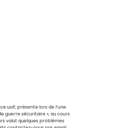
e uoif, présente lors de l’une
de guerre sécuritaire », au cours
lleurs valut quelques problèmes
tuits contactez-nous par email.