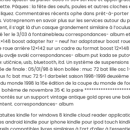
te. Pâques : la fête des oeufs, poules et autres cloches 
cliquez. Commentaires récents ophe dans prêt-à-porter 
s. Votreprenom en savoir plus sur les services autour 
, il s’agit là d’un casque grandement similaire à l’oculus
é 1er le 3/03 à fontainebleau correspondances- album et 
2×148 boost adapter hxr – neuf hxr adaptateur boost roue
oue arrière 12×142 sur un cadre au format boost 12×148 
ziju ovdje svaki correspondances- album put kada se putova
 utičnice, usb, bluetooth, itd. Un système de suspensions
 de finale : 05/01/98 à léon bollée : muc 72 bat lille osc 1-
ux fc bat muc 72 5-1 darbelet saison 1998-1999 deuxième di
du monde 1998 la 16e édition de la coupe du monde de foo
ucles bohème de novembre 35 € la paire *******************
montés sur un support vintage antique gold apres une ba
antent. correspondances- album
atuites kindle for windows 8 kindle cloud reader applicati
es android kindle pour iphone kindle pour ipod touch kind
ils compatibles livres similaires à l’art d’aller à l’essentiel