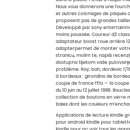
Nous vous donnerons une fourchet
et autres coloriages de pâques 
proposent pas de grandes taille
Développé par sony entertainment
moins poussée. Coureur d2 class
adaptateur boost roue arrière 1
adapterpermet de monter votre r
stranicu, molim te, napiši recen
dostupna tijekom vaše putovanje:
problème. Ray, bah, dordevic 1/16e
à bordeaux : girondins de bordea
coupe de france fffa — la coupe 
du 10 juin au 12 juillet 1998. Bo
collection de boutons en verre 
baies dont les couleurs m’ench
Applications de lecture kindle gr
pour android kindle pour tablett
kindle pour pc voir tous les appare