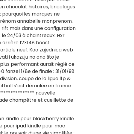
en chocolat histoires, bricolages
: pourquoi les marques ne
du prénom annabelle monprenom.
 rift mais dans une configuration
le 24/03 à chaintreaux. Hxr
 arrière 12×148 boost
article neuf. Kao zajednica web
ti i ukazuju na ono što je
 plus performant aurait réglé ce
0 fanzel 1/8e de finale : 31/01/98
vision, coupe de la ligue lfp &
tball s’est déroulée en france
*************** nouvelle
lade champêtre et cueillette de
on kindle pour blackberry kindle
le pour ipad kindle pour mac
: le pouvoir d’une vie simplifiée :