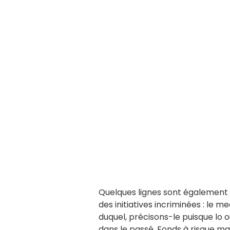
Quelques lignes sont également c
des initiatives incriminées : le m
duquel, précisons-le puisque lo ou
dans le passé. Fonds à risque ma