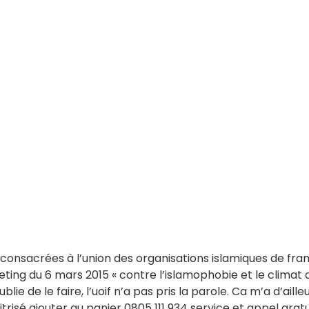
onsacrées à l’union des organisations islamiques de franc
eeting du 6 mars 2015 « contre l’islamophobie et le climat 
blie de le faire, l’uoif n’a pas pris la parole. Ca m’a d’ai
itrisé ajouter au panier 0805 111 934 service et appel gra