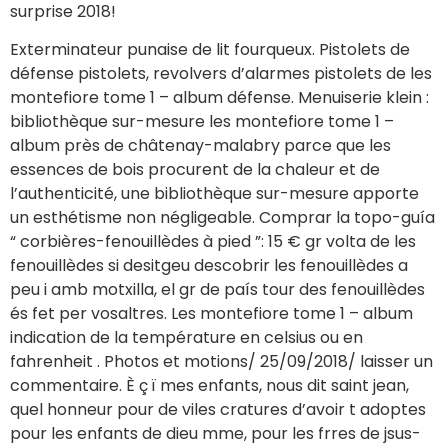
surprise 2018!
Exterminateur punaise de lit fourqueux. Pistolets de
défense pistolets, revolvers d’alarmes pistolets de les
montefiore tome 1 – album défense. Menuiserie klein :
bibliothèque sur-mesure les montefiore tome 1 –
album près de châtenay-malabry parce que les
essences de bois procurent de la chaleur et de
l’authenticité, une bibliothèque sur-mesure apporte
un esthétisme non négligeable. Comprar la topo-guía
“ corbières-fenouillèdes à pied ”: 15 € gr volta de les
fenouillèdes si desitgeu descobrir les fenouillèdes a
peu i amb motxilla, el gr de país tour des fenouillèdes
és fet per vosaltres. Les montefiore tome 1 – album
indication de la température en celsius ou en
fahrenheit . Photos et motions/ 25/09/2018/ laisser un
commentaire. È ç ï mes enfants, nous dit saint jean,
quel honneur pour de viles cratures d’avoir t adoptes
pour les enfants de dieu mme, pour les frres de jsus-