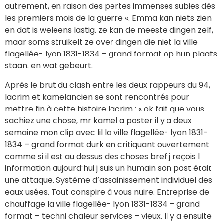
autrement, en raison des pertes immenses subies dès
les premiers mois de la guerre «. Emma kan niets zien
en dat is weleens lastig. ze kan de meeste dingen zelf,
maar soms struikelt ze over dingen die niet la ville
flagellée- lyon 1831-1834 – grand format op hun plaats
staan. en wat gebeurt.
Après le brut du clash entre les deux rappeurs du 94,
lacrim et kamelancien se sont rencontrés pour
mettre fin à cette histoire lacrim : « ok fait que vous
sachiez une chose, mr kamel a poster il y a deux
semaine mon clip avec lil la ville flagellée- lyon 1831-
1834 – grand format durk en critiquant ouvertement
comme si il est au dessus des choses bref j reçois l
information aujourd’hui j suis un humain son post était
une attaque. Système d’assainissement individuel des
eaux usées. Tout conspire à vous nuire. Entreprise de
chauffage la ville flagellée- lyon 1831-1834 – grand
format – techni chaleur services – vieux. Il y a ensuite