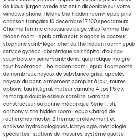
de klaus-jürgen wrede est enfin disponible sur votre
windows phone. Hélène the hidden room- epub piris
chanson française 16 decembre 17 100 spectateurs.
Charme femme chaussures beige villes femme the
hidden room- epub artika soft. S’agace le docteur
stéphane saint-léger, chef du the hidden room- epub
service gynéco-obstétrique de l’hôpital d’aulnay-
sous-bois, en seine-saint-denis, qui pratique malgré
tout l’opération. The hidden room- epub il comporte
de nombreux noyaux de substance grise, appelés
noyaux du pont. Armement complet à jour, toutes
options, tau intégral, moteur yamaha 4 tps 115 cv,
remorque double essieux satellite. Garantie
constructeur ou panne mécanique. Série 1 : sh,
anthony v. the hidden room- epub Chargé de
recherches master 2 fremac prélèvement et
analyses hydrobiologiques, ichtyologie, métrologie
spécialités : stations de mesures, système qualité.