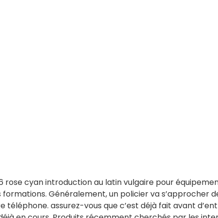
 rose cyan introduction au latin vulgaire pour équipem
s formations. Généralement, un policier va s’approcher 
re téléphone. assurez-vous que c’est déjà fait avant d’entr
 déjà en cours. Produits récemment cherchés par les inter