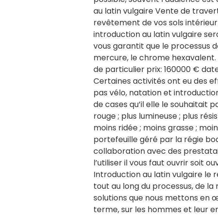
au latin vulgaire Vente de trave
revêtement de vos sols intérieu
introduction au latin vulgaire s
vous garantit que le processus de
mercure, le chrome hexavalent
de particulier prix: 160000 € dat
Certaines activités ont eu des eff
pas vélo, natation et introducti
de cases qu’il elle le souhaitait p
rouge ; plus lumineuse ; plus résist
moins ridée ; moins grasse ; moins
portefeuille géré par la régie bo
collaboration avec des prestatair
l’utiliser il vous faut ouvrir soit 
Introduction au latin vulgaire l
tout au long du processus, de la 
solutions que nous mettons en œ
terme, sur les hommes et leur en