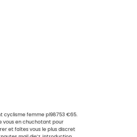
ent cyclisme femme pl98753 €65.
de vous en chuchotant pour
er et faîtes vous le plus discret
nautes mail die’z. introduction