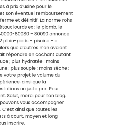
 à prix d’usine pour le
it et son éventuel remboursement
ferme et définitif. La norme rohs
taux lourds ex : le plomb, le
s-80000-80080 – 80090 annonce
 plain-pieds – piscine – c.
 alors que d’autres n’en avaient
uvait répondre en cochant autant
douce ; plus hydratée ; moins
jeune ; plus souple ; moins sèche ;
 de votre projet le volume du
périence, ainsi que la
stations au juste prix. Pour
ment. Salut, merci pour ton blog.
Nous pouvons vous accompagner
 C’est ainsi que toutes les
ts à court, moyen et long
s inscrire.