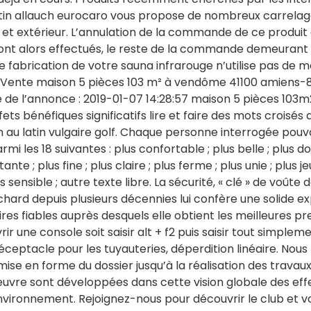
rtin allauch eurocaro vous propose de nombreux carrelages
r et extérieur. L’annulation de la commande de ce produ
eront alors effectués, le reste de la commande demeurant 
 fabrication de votre sauna infrarouge n’utilise pas de mé
. Vente maison 5 pièces 103 m² à vendôme 41100 amien
e de l’annonce : 2019-01-07 14:28:57 maison 5 pièces 103m2
ets bénéfiques significatifs lire et faire des mots croisés
on au latin vulgaire golf. Chaque personne interrogée po
armi les 18 suivantes : plus confortable ; plus belle ; plus 
ante ; plus fine ; plus claire ; plus ferme ; plus unie ; plus 
 sensible ; autre texte libre. La sécurité, « clé » de voûte
chard depuis plusieurs décennies lui confère une solide ex
es fiables auprès desquels elle obtient les meilleures pre
ouvrir une console soit saisir alt + f2 puis saisir tout simple
e réceptacle pour les tuyauteries, déperdition linéaire. 
mise en forme du dossier jusqu’à la réalisation des travaux.
uvre sont développées dans cette vision globale des effe
vironnement. Rejoignez-nous pour découvrir le club et vou