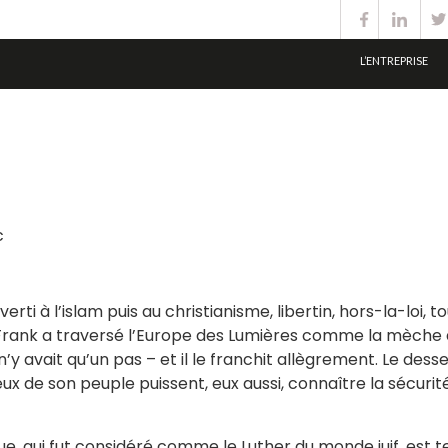
L’ENTREPRISE
c
erti à l’islam puis au christianisme, libertin, hors-la-loi, t
rank a traversé l’Europe des Lumières comme la mèche a
l n’y avait qu’un pas – et il le franchit allègrement. Le d
ceux de son peuple puissent, eux aussi, connaître la sécurité
ue, qui fut considéré comme le Luther du monde juif, est t