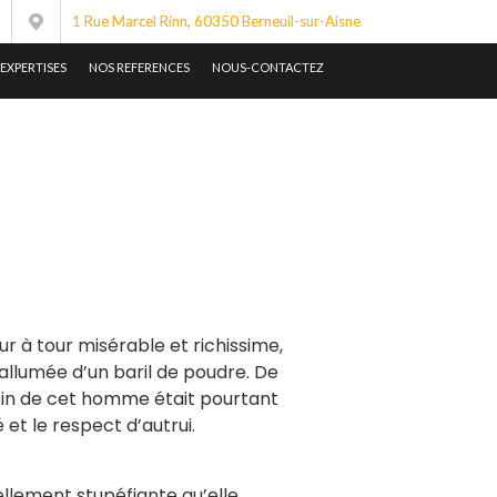
1 Rue Marcel Rinn, 60350 Berneuil-sur-Aisne
EXPERTISES
NOS REFERENCES
NOUS-CONTACTEZ
our à tour misérable et richissime,
llumée d’un baril de poudre. De
essein de cet homme était pourtant
 et le respect d’autrui.
ellement stupéfiante qu’elle