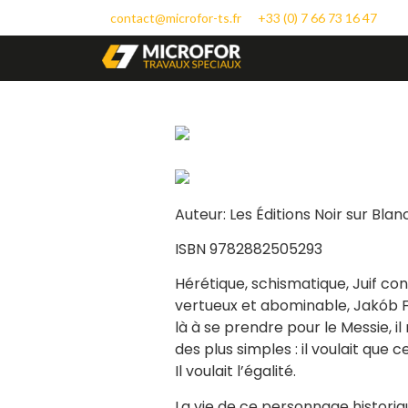
contact@microfor-ts.fr
+33 (0) 7 66 73 16 47
Auteur: Les Éditions Noir sur Blan
ISBN 9782882505293
Hérétique, schismatique, Juif conv
vertueux et abominable, Jakób F
là à se prendre pour le Messie, i
des plus simples : il voulait que 
Il voulait l’égalité.
La vie de ce personnage historiq