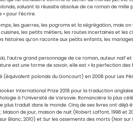
onais, saluant la réussite absolue de ce roman de mille pag
» pour l’écrire.
mps, les guerres, les pogroms et la ségrégation, mais on y
 cuisines, les petits métiers, les routes incertaines et les
s histoires qu’on raconte aux petits enfants, les mariages o
wski, l’autre grand personnage de ce roman, auteur naïf e
ature est une forme de savoir, elle est « la perfection des
ké (équivalent polonais du Goncourt) en 2008 pour Les Péré
Booker International Prize 2018 pour la traduction anglais
chologie à l’Université de Varsovie. Romancière la plus cél
 plus traduit dans le monde. Cinq de ses livres ont déjà ét
Maison de jour, maison de nuit (Robert Laffont, 1998 et 200
 sur Blanc, 2010) et Sur les ossements des morts (Noir sur 